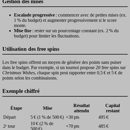
Gestion des mises
Escalade progressive
: commencer avec de petites mises (ex.
1 % du budget) et augmenter progressivement si le score
monte.
Mise fixe
: rester sur un pourcentage constant (ex. 2 % du
budget) pour limiter les fluctuations.
Utilisation des free spins
Les free spins offrent un moyen de générer des points sans puiser
dans le budget. Par exemple, si un tournoi propose 20 free spins sur
Christmas Wishes
, chaque spin peut rapporter entre 0,5 € et 5 € de
points selon les combinaisons.
Exemple chiffré
Résultat
Capital
Étape
Mise
attendu
restant
Départ
5 € (1 % de 500 €)
+30 pts
495 €
10 € (2 % de
2ᵉ tour
+70 pts
485 €
500 €)