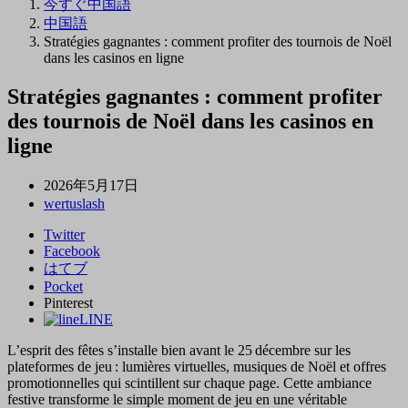
今すぐ中国語
中国語
Stratégies gagnantes : comment profiter des tournois de Noël
dans les casinos en ligne
Stratégies gagnantes : comment profiter
des tournois de Noël dans les casinos en
ligne
2026年5月17日
wertuslash
Twitter
Facebook
はてブ
Pocket
Pinterest
LINE
L’esprit des fêtes s’installe bien avant le 25 décembre sur les
plateformes de jeu : lumières virtuelles, musiques de Noël et offres
promotionnelles qui scintillent sur chaque page. Cette ambiance
festive transforme le simple moment de jeu en une véritable