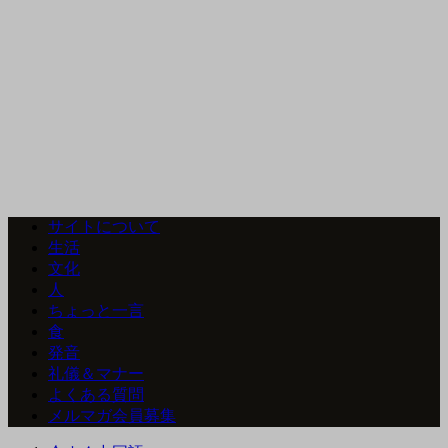
サイトについて
生活
文化
人
ちょっと一言
食
発音
礼儀＆マナー
よくある質問
メルマガ会員募集