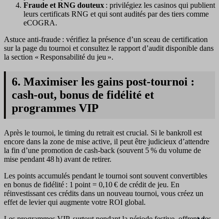
Fraude et RNG douteux
: privilégiez les casinos qui publient
leurs certificats RNG et qui sont audités par des tiers comme
eCOGRA.
Astuce anti‑fraude : vérifiez la présence d’un sceau de certification
sur la page du tournoi et consultez le rapport d’audit disponible dans
la section « Responsabilité du jeu ».
6. Maximiser les gains post‑tournoi :
cash‑out, bonus de fidélité et
programmes VIP
Après le tournoi, le timing du retrait est crucial. Si le bankroll est
encore dans la zone de mise active, il peut être judicieux d’attendre
la fin d’une promotion de cash‑back (souvent 5 % du volume de
mise pendant 48 h) avant de retirer.
Les points accumulés pendant le tournoi sont souvent convertibles
en bonus de fidélité : 1 point = 0,10 € de crédit de jeu. En
réinvestissant ces crédits dans un nouveau tournoi, vous créez un
effet de levier qui augmente votre ROI global.
Les programmes VIP, surtout pendant la période festive, offrent des