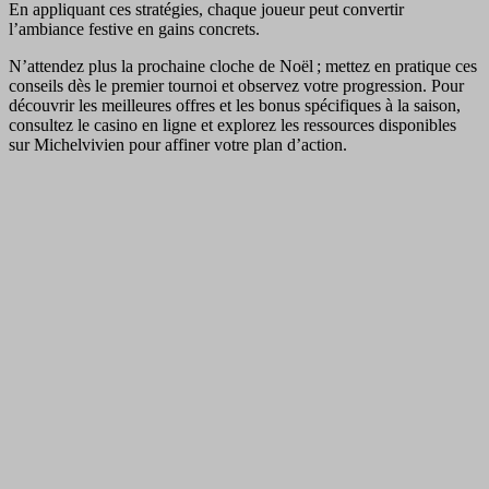
En appliquant ces stratégies, chaque joueur peut convertir
l’ambiance festive en gains concrets.
N’attendez plus la prochaine cloche de Noël ; mettez en pratique ces
conseils dès le premier tournoi et observez votre progression. Pour
découvrir les meilleures offres et les bonus spécifiques à la saison,
consultez le casino en ligne et explorez les ressources disponibles
sur Michelvivien pour affiner votre plan d’action.