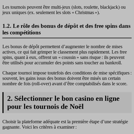
Les tournois peuvent être multi‑jeux (slots, roulette, blackjack) ou
jeux uniques (ex. seulement les slots « Christmas »).
1.2. Le rôle des bonus de dépôt et des free spins dans
les compétitions
Les bonus de dépôt permettent d’augmenter le nombre de mises
actives, ce qui fait grimper le classement plus rapidement. Les free
spins, quant à eux, offrent un « coussin » sans risque : ils peuvent
être utilisés pour accumuler des points sans toucher au bankroll.
Chaque tournoi impose toutefois des conditions de mise spécifiques :
souvent, les gains issus des bonus doivent être misés un certain
nombre de fois (roll‑over) avant d’être comptabilisés dans le score.
2. Sélectionner le bon casino en ligne
pour les tournois de Noël
Choisir la plateforme adéquate est la première étape d’une stratégie
gagnante. Voici les critères à examiner :