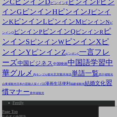
ンC
ピンインD
ピン
ピンインF
ピンインE
ピンインH
ピンインJ
インG
ピンイ
ピンインL
ピンインM
ンK
ピンインN
ピ
ピ
ピンインQ
ピンインP
ピンインR
ンインO
ンインS
ピンインX
ピ
ピンインW
ンインY
一言フレ
ピンインZ
ピンポンC
ーズ
中国語学習
中
中国ビジネス
中国映画
華グルメ
単語一覧
北京観光
内モンゴル観光
単語
四川省観光
習
結婚文化
漫画
生活便利
山東省観光
日本の芸能人
深イイ話
福建省観光
慣マナー
貴州省観光
Feedly
Page Top
© 今すぐ中国語