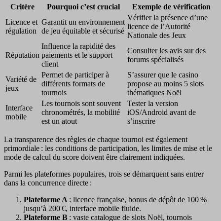
Critère
Pourquoi c’est crucial
Exemple de vérification
Vérifier la présence d’une
Licence et
Garantit un environnement
licence de l’Autorité
régulation
de jeu équitable et sécurisé
Nationale des Jeux
Influence la rapidité des
Consulter les avis sur des
Réputation
paiements et le support
forums spécialisés
client
Permet de participer à
S’assurer que le casino
Variété de
différents formats de
propose au moins 5 slots
jeux
tournois
thématiques Noël
Les tournois sont souvent
Tester la version
Interface
chronométrés, la mobilité
iOS/Android avant de
mobile
est un atout
s’inscrire
La transparence des règles de chaque tournoi est également
primordiale : les conditions de participation, les limites de mise et le
mode de calcul du score doivent être clairement indiquées.
Parmi les plateformes populaires, trois se démarquent sans entrer
dans la concurrence directe :
Plateforme A
: licence française, bonus de dépôt de 100 %
jusqu’à 200 €, interface mobile fluide.
Plateforme B
: vaste catalogue de slots Noël, tournois