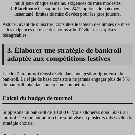
multi‑jeux chaque semaine, exigences de mise modestes.
Plateforme C
: support client 24/7, options de paiement
instantané, limites de mise élevées pour les gros joueurs.
Astuce : avant de s’inscrire, consultez le tableau des limites de mise
et les exigences de mise des bonus afin d’éviter les surprises
désagréables.
3. Élaborer une stratégie de bankroll
adaptée aux compétitions festives
La clé d’un tournoi réussi réside dans une gestion rigoureuse du
bankroll. La règle de base consiste à ne jamais engager plus de 5 %
du bankroll total dans une même compétition.
Calcul du budget de tournoi
Supposons un bankroll de 10 000 €. Vous allouerez donc 500 € au
tournoi. Ce montant pourra être subdivisé en plusieurs mises selon la
stratégie choisie.