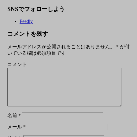
SNSでフォローしよう
Feedly
コメントを残す
メールアドレスが公開されることはありません。
*
が付
いている欄は必須項目です
コメント
名前
*
メール
*