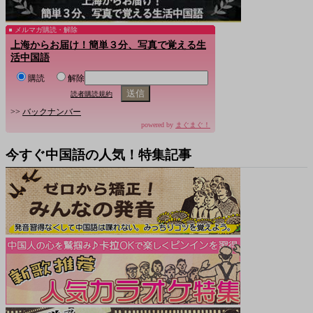
メルマガ購読・解除
上海からお届け！簡単３分、写真で覚える生
活中国語
購読
解除
読者購読規約
>>
バックナンバー
powered by
まぐまぐ！
今すぐ中国語の人気！特集記事