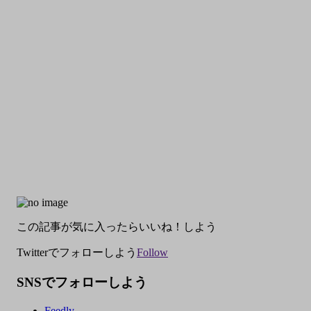
この記事が気に入ったらいいね！しよう
Twitterでフォローしよう
Follow
SNSでフォローしよう
Feedly