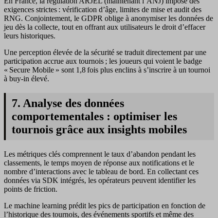
En France, la régulation ARJEL (maintenant l’ANJ) impose des
exigences strictes : vérification d’âge, limites de mise et audit des
RNG. Conjointement, le GDPR oblige à anonymiser les données de
jeu dès la collecte, tout en offrant aux utilisateurs le droit d’effacer
leurs historiques.
Une perception élevée de la sécurité se traduit directement par une
participation accrue aux tournois ; les joueurs qui voient le badge
« Secure Mobile » sont 1,8 fois plus enclins à s’inscrire à un tournoi
à buy‑in élevé.
7. Analyse des données
comportementales : optimiser les
tournois grâce aux insights mobiles
Les métriques clés comprennent le taux d’abandon pendant les
classements, le temps moyen de réponse aux notifications et le
nombre d’interactions avec le tableau de bord. En collectant ces
données via SDK intégrés, les opérateurs peuvent identifier les
points de friction.
Le machine learning prédit les pics de participation en fonction de
l’historique des tournois, des événements sportifs et même des