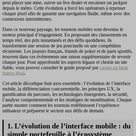
peut placer une mise, suivre un live dealer et encaisser un jackpot
depuis le métro. Cette évolution a forcé les opérateurs à repenser
chaque pixel afin de garantir une navigation fluide, même avec des
connexions intermittentes.
Dans ce nouveau paysage, les tournois mobiles sont devenus le
moteur principal d’engagement. En proposant des classements en
temps réel, des prix instantanés et des défis quotidiens, ils
transforment une session de jeu ponctuelle en une compétition
récurrente. Les joueurs français, friands de poker et de paris sportifs,
trouvent dans ces événements une raison supplémentaire de revenir
chaque jour. Pour approfondir les aspects légaux et choisir un site
fiable, vous pouvez consulter le guide proposé par
casino en ligne
france légal
.
Cet article décortique huit axes essentiels : l’évolution de l’interface
mobile, la différenciation concurrentielle, les principes UX, la
gamification du parcours, les technologies émergentes, la sécurité,
l’analyse comportementale et les stratégies de monétisation. Chaque
partie montre comment les tournois redéfinissent l’expérience
utilisateur et préparent le secteur aux défis de demain.
1. L’évolution de l’interface mobile : du
simple portefeuille à l’écosystème