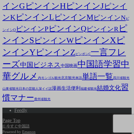
ピンインH
ピンインJ
インG
ピンイ
ピンインL
ピンインM
ンK
ピンインN
ピ
ピ
ピンインQ
ピンインP
ピンインR
ンインO
ンインS
ピンインX
ピ
ピンインW
ンインY
一言フレ
ピンインZ
ピンポンC
ーズ
中国語学習
中
中国ビジネス
中国映画
華グルメ
単語一覧
北京観光
内モンゴル観光
単語
四川省観光
習
結婚文化
漫画
生活便利
山東省観光
日本の芸能人
深イイ話
福建省観光
慣マナー
貴州省観光
Feedly
Page Top
© 今すぐ中国語
Powered by
Emanon