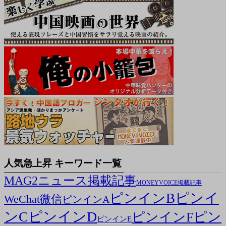
人気急上昇 キーワード一覧
MAG2ニュース掲載記事
MONEYVOICE掲載記事
ピンイ
ピンインB
WeChat微信
ピンインA
ンC
ピンインD
ピン
ピンインF
ピンインE