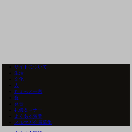
サイトについて
生活
文化
人
ちょっと一言
食
発音
礼儀＆マナー
よくある質問
メルマガ会員募集