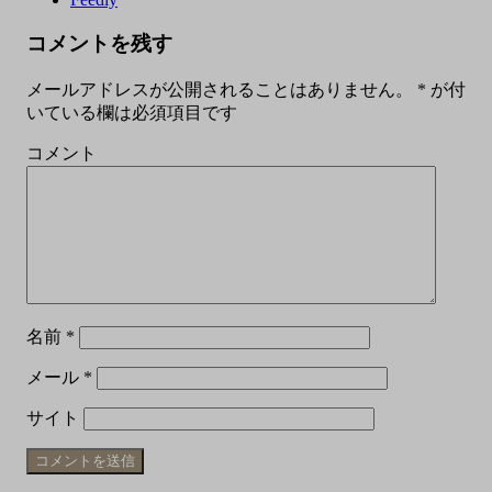
コメントを残す
メールアドレスが公開されることはありません。
*
が付
いている欄は必須項目です
コメント
名前
*
メール
*
サイト