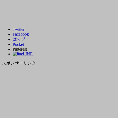
Twitter
Facebook
はてブ
Pocket
Pinterest
LINE
スポンサーリンク