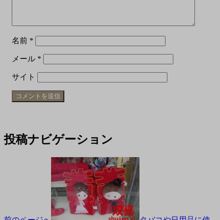
名前
*
メール
*
サイト
投稿ナビゲーション
前のページへ
タバコや日用品に使