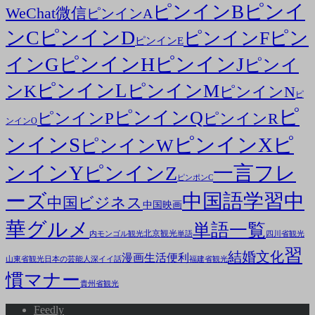
ピンイ
ピンインB
WeChat微信
ピンインA
ンC
ピンインD
ピン
ピンインF
ピンインE
ピンインH
ピンインJ
インG
ピンイ
ピンインL
ピンインM
ンK
ピンインN
ピ
ピ
ピンインQ
ピンインP
ピンインR
ンインO
ンインS
ピンインX
ピ
ピンインW
ンインY
一言フレ
ピンインZ
ピンポンC
ーズ
中国語学習
中
中国ビジネス
中国映画
華グルメ
単語一覧
北京観光
内モンゴル観光
単語
四川省観光
習
結婚文化
漫画
生活便利
山東省観光
日本の芸能人
深イイ話
福建省観光
慣マナー
貴州省観光
Feedly