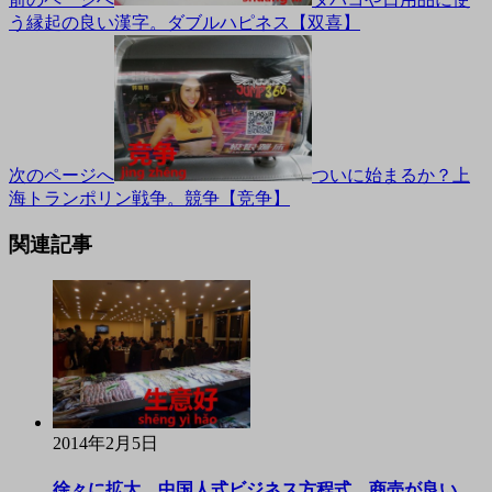
う縁起の良い漢字。ダブルハピネス【双喜】
次のページへ
ついに始まるか？上
海トランポリン戦争。競争【竞争】
関連記事
2014年2月5日
徐々に拡大。中国人式ビジネス方程式。商売が良い