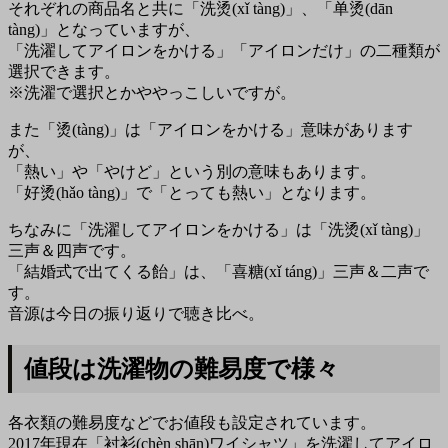
それぞれの商品名と共に「洗烫(xǐ tàng)」、「单烫(dān
tàng)」となっていますが、
「洗濯してアイロンをかける」「アイロンだけ」の二種類が
選択できます。
※洗濯で選択とかややっこしいですが。
また「烫(tàng)」は「アイロンをかける」意味があります
が、
「熱い」や「やけど」という別の意味もあります。
「好烫(hǎo tàng)」で「とっても熱い」となります。
ちなみに「洗濯してアイロンをかける」は「洗烫(xǐ tàng)」
三声＆四声です。
「結婚式で出てくる飴」は、「喜糖(xǐ táng)」三声＆二声で
す。
音源は今日の振り返りで聴き比べ。
値段は洗濯物の難易度で様々
各衣類の難易度などでお値段も設定されています。
2017年現在「衬衫(chèn shān)ワイシャツ」を洗濯してアイロ