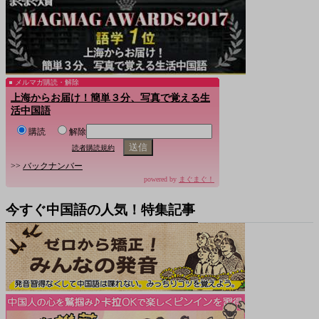
メルマガ購読・解除
上海からお届け！簡単３分、写真で覚える生
活中国語
購読
解除
読者購読規約
>>
バックナンバー
powered by
まぐまぐ！
今すぐ中国語の人気！特集記事