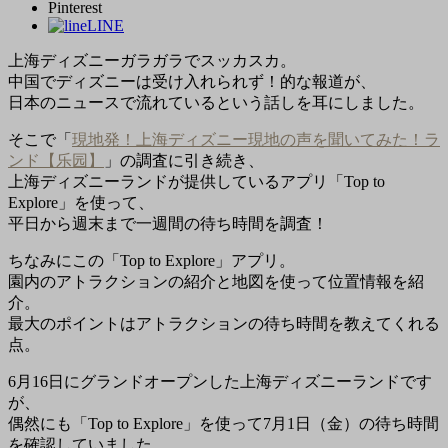
Pinterest
LINE
上海ディズニーガラガラでスッカスカ。
中国でディズニーは受け入れられず！的な報道が、
日本のニュースで流れているという話しを耳にしました。
そこで「
現地発！上海ディズニー現地の声を聞いてみた！ラ
ンド【乐园】
」の調査に引き続き、
上海ディズニーランドが提供しているアプリ「Top to
Explore」を使って、
平日から週末まで一週間の待ち時間を調査！
ちなみにこの「Top to Explore」アプリ。
園内のアトラクションの紹介と地図を使って位置情報を紹
介。
最大のポイントはアトラクションの待ち時間を教えてくれる
点。
6月16日にグランドオープンした上海ディズニーランドです
が、
偶然にも「Top to Explore」を使って7月1日（金）の待ち時間
を確認していました。