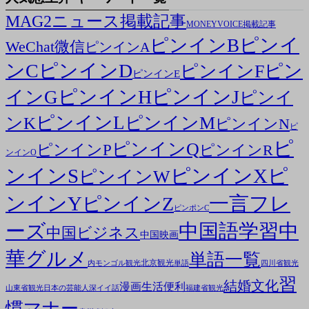
MAG2ニュース掲載記事
MONEYVOICE掲載記事
ピンイ
ピンインB
WeChat微信
ピンインA
ンC
ピンインD
ピン
ピンインF
ピンインE
ピンインH
ピンインJ
インG
ピンイ
ピンインL
ピンインM
ンK
ピンインN
ピ
ピ
ピンインQ
ピンインP
ピンインR
ンインO
ンインS
ピンインX
ピ
ピンインW
ンインY
一言フレ
ピンインZ
ピンポンC
ーズ
中国語学習
中
中国ビジネス
中国映画
華グルメ
単語一覧
北京観光
内モンゴル観光
単語
四川省観光
習
結婚文化
漫画
生活便利
山東省観光
日本の芸能人
深イイ話
福建省観光
慣マナー