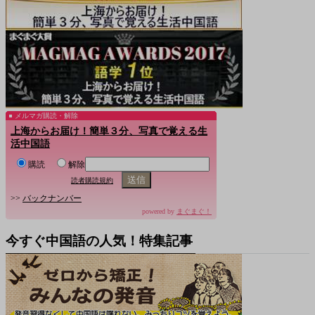
メルマガ購読・解除
上海からお届け！簡単３分、写真で覚える生
活中国語
購読
解除
読者購読規約
>>
バックナンバー
powered by
まぐまぐ！
今すぐ中国語の人気！特集記事