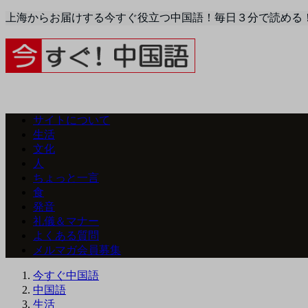
上海からお届けする今すぐ役立つ中国語！毎日３分で読める
サイトについて
生活
文化
人
ちょっと一言
食
発音
礼儀＆マナー
よくある質問
メルマガ会員募集
今すぐ中国語
中国語
生活