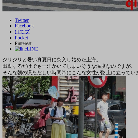
Twitter
Facebook
はてブ
Pocket
Pinterest
LINE
ジリジリと暑い真夏日に突入し始めた上海。
出勤するだけでも一汗かいてしまいそうな温度なのですが、
そんな朝の慌ただしい時間帯にこんな女性が路上に立ってい