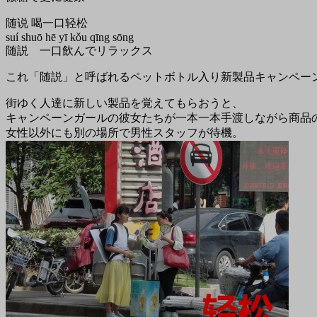
随说 喝一口轻松
suí shuō hē yī kǒu qīng sōng
随説 一口飲んでリラックス
これ「随説」と呼ばれるペットボトル入り新製品キャンペー
街ゆく人達に新しい製品を覚えてもらおうと、
キャンペーンガールの彼女たちが一本一本手渡しながら商品
女性以外にも別の場所で男性スタッフが待機。