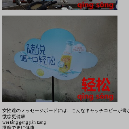
女性達のメッセージボードには、こんなキャッチコピーが書
微糖更健康
wēi táng gēng jiàn kāng
微糖で更に健康